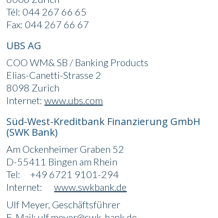
Tél: 044 267 66 65
Fax: 044 267 66 67
UBS AG
COO WM& SB / Banking Products
Elias-Canetti-Strasse 2
8098 Zurich
Internet:
www.ubs.com
Süd-West-Kreditbank Finanzierung GmbH
(SWK Bank)
Am Ockenheimer Graben 52
D-55411 Bingen am Rhein
Tel: +49 6721 9101-294
Internet:
www.swkbank.de
Ulf Meyer, Geschäftsführer
E-Mail:
ulf.meyer@swk-bank.de