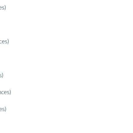
es)
ces)
s)
nces)
es)