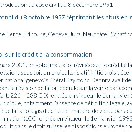
introduction du code civil du 8 décembre 1991
onal du 8 octobre 1957 réprimant les abus en m
de Berne, Fribourg, Genève, Jura, Neuchâtel, Schaffho
oi sur le crédit à la consommation
ars 2001, en vote final, la loi révisée sur le crédit à 
taient sous toit un projet législatif initié trois décen
ler national genevois libéral Raymond Deonna avait dé
t la révision de la loi fédérale sur la vente par acom
(art. 226 – 288 CO), entrée en vigueur le 1er janvier
uridique, notamment l’absence de définition légale, a
e de la ratio legis du droit en matière de vente par ac
sommation (LCC) entrée en vigueur le 1er janvier 1993
roduit dans le droit suisse les dispositions européen