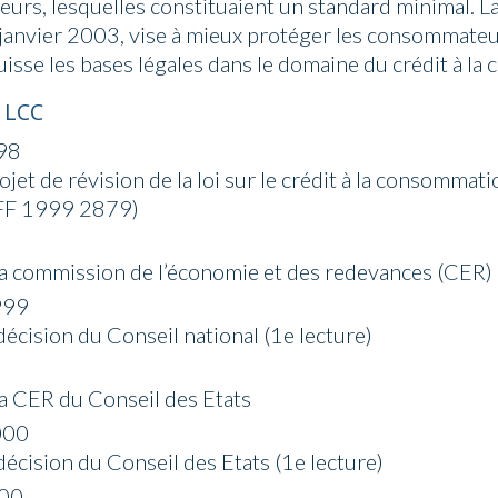
urs, lesquelles constituaient un standard minimal. L
 janvier 2003, vise à mieux protéger les consommateur
Suisse les bases légales dans le domaine du crédit à l
e LCC
98
ojet de révision de la loi sur le crédit à la consomma
(FF 1999 2879)
la commission de l’économie et des redevances (CER) 
999
décision du Conseil national (1e lecture)
la CER du Conseil des Etats
000
décision du Conseil des Etats (1e lecture)
000