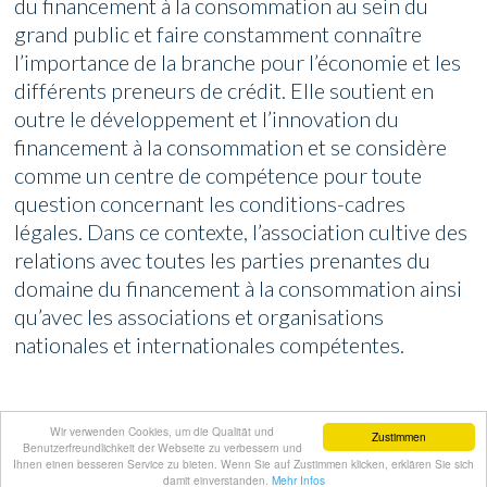
du financement à la consommation au sein du
grand public et faire constamment connaître
l’importance de la branche pour l’économie et les
différents preneurs de crédit. Elle soutient en
outre le développement et l’innovation du
financement à la consommation et se considère
comme un centre de compétence pour toute
question concernant les conditions-cadres
légales. Dans ce contexte, l’association cultive des
relations avec toutes les parties prenantes du
domaine du financement à la consommation ainsi
qu’avec les associations et organisations
nationales et internationales compétentes.
Wir verwenden Cookies, um die Qualität und
Administration
|
Web design
|
Impressum
|
Zustimmen
Benutzerfreundlichkeit der Webseite zu verbessern und
Déclaration de protection
|
Plan du site
Ihnen einen besseren Service zu bieten. Wenn Sie auf Zustimmen klicken, erklären Sie sich
damit einverstanden.
Mehr Infos